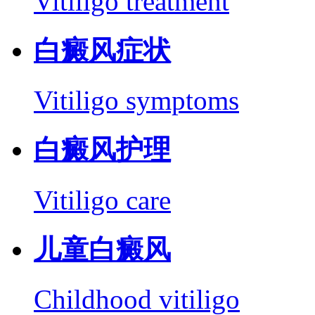
Vitiligo treatment
白癜风症状
Vitiligo symptoms
白癜风护理
Vitiligo care
儿童白癜风
Childhood vitiligo