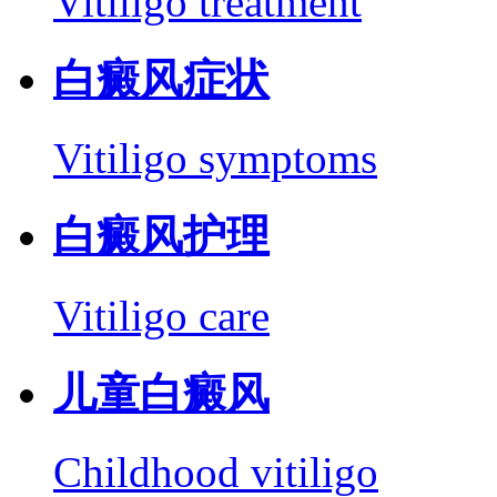
Vitiligo treatment
白癜风症状
Vitiligo symptoms
白癜风护理
Vitiligo care
儿童白癜风
Childhood vitiligo