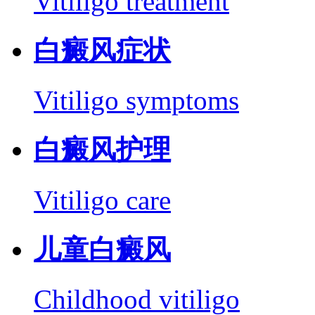
Vitiligo treatment
白癜风症状
Vitiligo symptoms
白癜风护理
Vitiligo care
儿童白癜风
Childhood vitiligo