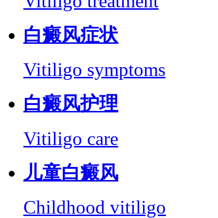
Vitiligo treatment
白癜风症状
Vitiligo symptoms
白癜风护理
Vitiligo care
儿童白癜风
Childhood vitiligo