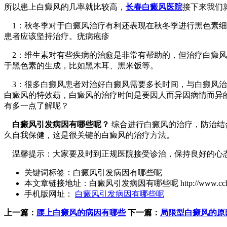
所以患上白癜风的几率就比较高，
长春白癜风医院
接下来我们
1：秋冬季对于白癜风治疗有利还表现在秋冬季进行黑色素细
患者应该坚持治疗。疣病疱疹
2：维生素对有些疾病的治愈是非常有帮助的，但治疗白癜风
于黑色素的生成，比如黑木耳、黑米饭等。
3：很多白癜风患者对治好白癜风需要多长时间，与白癜风治
白癜风的特效苭，白癜风的治疗时间是要因人而异因病情而异
有多一点了解呢？
白癜风引发病因有哪些呢？
综合进行白癜风的治疗，防治结
久自我保健，这是很关键的白癜风的治疗方法。
温馨提示：大家要及时到正规医院接受诊治，保持良好的心态
关键词标签：
白癜风引发病因有哪些呢
本文章链接地址：
白癜风引发病因有哪些呢
http://www.cch
手机版网址：
白癜风引发病因有哪些呢
上一篇：
腰上白癜风的病因有哪些
下一篇：
局限型白癜风的原