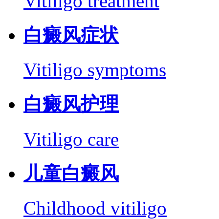
Vitiligo treatment
白癜风症状
Vitiligo symptoms
白癜风护理
Vitiligo care
儿童白癜风
Childhood vitiligo