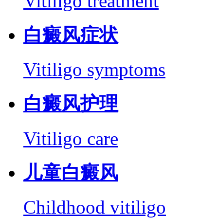
Vitiligo treatment
白癜风症状
Vitiligo symptoms
白癜风护理
Vitiligo care
儿童白癜风
Childhood vitiligo