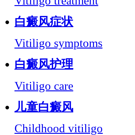
Vitiligo treatment
白癜风症状
Vitiligo symptoms
白癜风护理
Vitiligo care
儿童白癜风
Childhood vitiligo