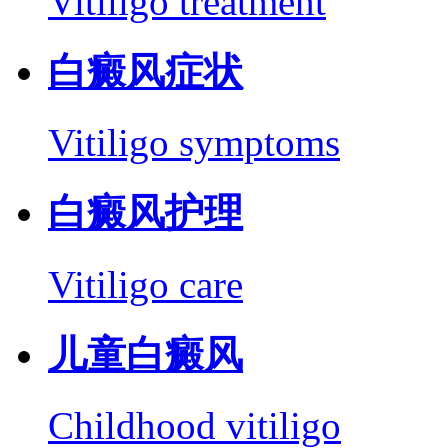
Vitiligo treatment
白癜风症状
Vitiligo symptoms
白癜风护理
Vitiligo care
儿童白癜风
Childhood vitiligo