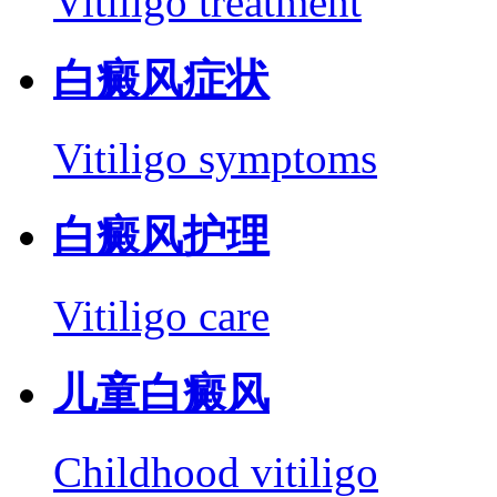
Vitiligo treatment
白癜风症状
Vitiligo symptoms
白癜风护理
Vitiligo care
儿童白癜风
Childhood vitiligo