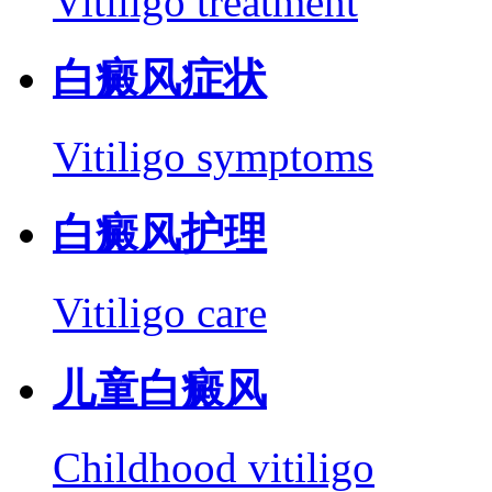
Vitiligo treatment
白癜风症状
Vitiligo symptoms
白癜风护理
Vitiligo care
儿童白癜风
Childhood vitiligo