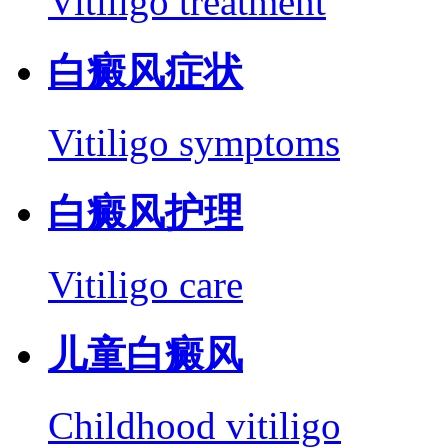
Vitiligo treatment
白癜风症状
Vitiligo symptoms
白癜风护理
Vitiligo care
儿童白癜风
Childhood vitiligo