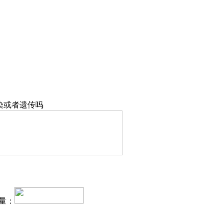
染或者遗传吗
量：